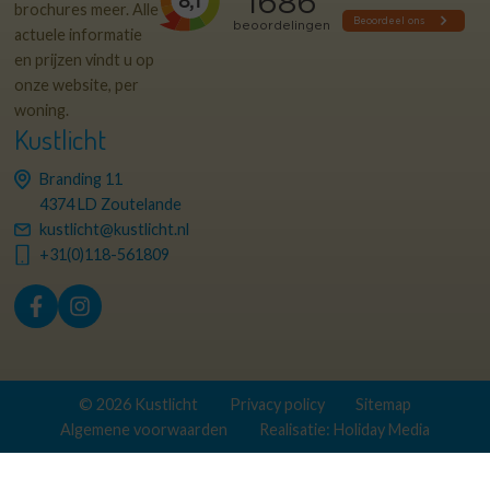
brochures meer. Alle
actuele informatie
en prijzen vindt u op
onze website, per
woning.
Kustlicht
Branding 11
4374 LD Zoutelande
kustlicht@kustlicht.nl
+31(0)118-561809
© 2026 Kustlicht
Privacy policy
Sitemap
Algemene voorwaarden
Realisatie: Holiday Media