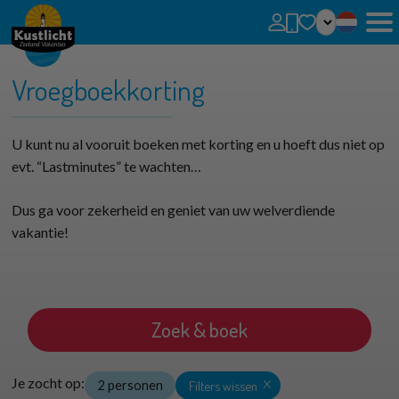
Geen favorieten
U kunt zoekopdrachten, parken en huizen toevoegen aan uw favorieten door op het
te klikken.
Vroegboekkorting
Favoriete huizen kunt u vergelijken.
U kunt nu al vooruit boeken met korting en u hoeft dus niet op
evt. “Lastminutes” te wachten…
Dus ga voor zekerheid en geniet van uw welverdiende
vakantie!
Zoek & boek
Je zocht op:
2 personen
Filters wissen