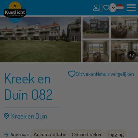
Geen favorieten
U kunt zoekopdrachten, parken en huizen toevoegen aan uw favorieten door op het
te klikken.
Favoriete huizen kunt u vergelijken.
+9
Kreek en
Dit vakantiehuis vergelijken
Duin 082
Kreek en Duin
Snel naar:
Accommodatie
Online boeken
Ligging