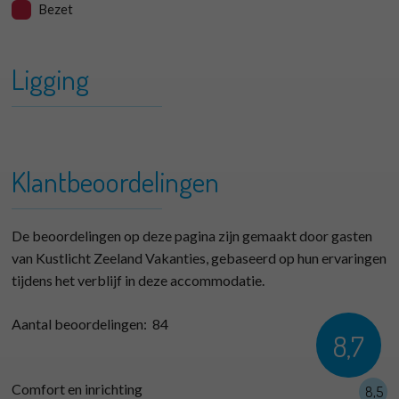
Bezet
Ligging
+
Kreek en Duin 082
−
Klantbeoordelingen
De beoordelingen op deze pagina zijn gemaakt door gasten
van Kustlicht Zeeland Vakanties, gebaseerd op hun ervaringen
tijdens het verblijf in deze accommodatie.
Aantal beoordelingen:
84
8,7
Comfort en inrichting
8,5