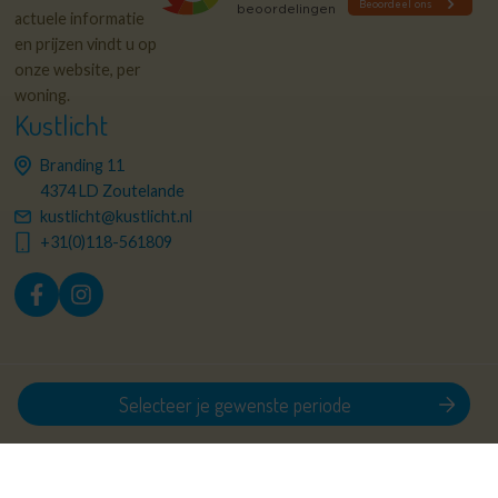
actuele informatie
en prijzen vindt u op
onze website, per
woning.
Kustlicht
Branding 11
4374 LD Zoutelande
kustlicht@kustlicht.nl
+31(0)118-561809
© 2026 Kustlicht
Privacy policy
Sitemap
Selecteer je gewenste periode
Algemene voorwaarden
Realisatie: Holiday Media
Deze website gebruikt cookies