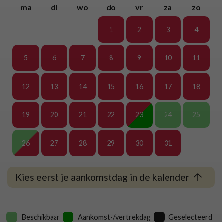
ma
di
wo
do
vr
za
zo
1
2
3
4
5
6
7
8
9
10
11
12
13
14
15
16
17
18
19
20
21
22
23
24
25
26
27
28
29
30
31
Kies eerst je aankomstdag in de kalender
Beschikbaar
Aankomst-/vertrekdag
Geselecteerd