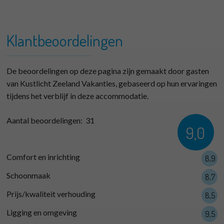
+
Strand 39 Type E
−
Klantbeoordelingen
De beoordelingen op deze pagina zijn gemaakt door gasten
van Kustlicht Zeeland Vakanties, gebaseerd op hun ervaringen
tijdens het verblijf in deze accommodatie.
Aantal beoordelingen:
31
9,0
Comfort en inrichting
8,9
Schoonmaak
8,7
Prijs/kwaliteit verhouding
8,5
Ligging en omgeving
9,5