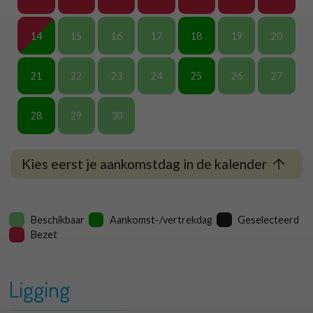
14
15
16
17
18
19
20
21
22
23
24
25
26
27
28
29
30
Kies eerst je aankomstdag in de kalender
Beschikbaar
Aankomst-/vertrekdag
Geselecteerd
Bezet
Ligging