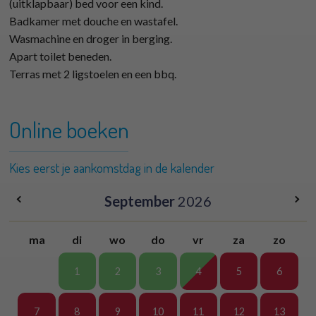
(uitklapbaar) bed voor een kind.
Badkamer met douche en wastafel.
Wasmachine en droger in berging.
Apart toilet beneden.
Terras met 2 ligstoelen en een bbq.
Online boeken
Kies eerst je aankomstdag in de kalender
September
2026
ma
di
wo
do
vr
za
zo
1
2
3
4
5
6
7
8
9
10
11
12
13