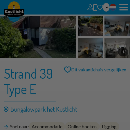
Geen favorieten
U kunt zoekopdrachten, parken en huizen toevoegen aan uw favorieten door op het
te klikken.
Favoriete huizen kunt u vergelijken.
+13
Strand 39
Dit vakantiehuis vergelijken
Type E
Bungalowpark het Kustlicht
Snel naar:
Accommodatie
Online boeken
Ligging