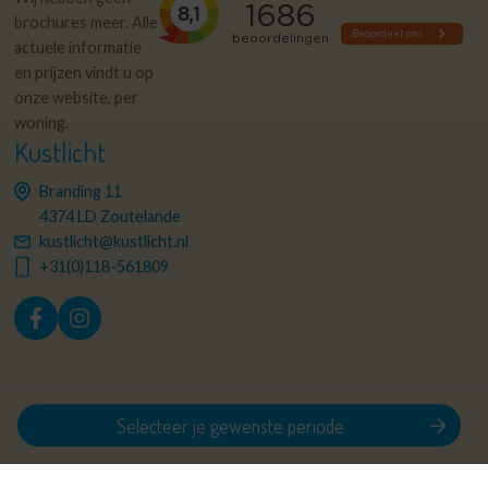
brochures meer. Alle
actuele informatie
en prijzen vindt u op
onze website, per
woning.
Kustlicht
Branding 11
4374 LD Zoutelande
kustlicht@kustlicht.nl
+31(0)118-561809
© 2026 Kustlicht
Privacy policy
Sitemap
Selecteer je gewenste periode
Algemene voorwaarden
Realisatie: Holiday Media