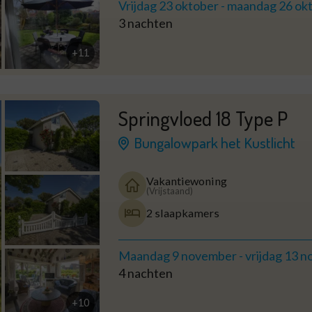
Vrijdag 23 oktober
-
maandag 26 ok
3 nachten
+11
Springvloed 18 Type P
Bungalowpark het Kustlicht
Vakantiewoning
(Vrijstaand)
2 slaapkamers
Maandag 9 november
-
vrijdag 13 
4 nachten
+10