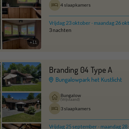
4 slaapkamers
Vrijdag 23 oktober
-
maandag 26 ok
3 nachten
+11
Branding 04 Type A
Bungalowpark het Kustlicht
Bungalow
(Vrijstaand)
3 slaapkamers
Vrijdag 25 september
-
maandag 28