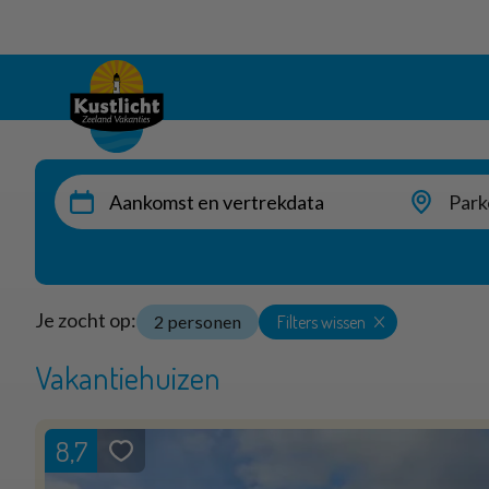
Park
Je zocht op:
Filters wissen
2 personen
Vakantiehuizen
8,7