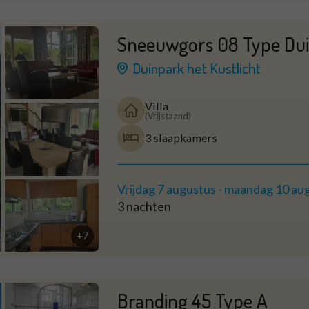
Sneeuwgors 08 Type Du
Duinpark het Kustlicht
Villa
(Vrijstaand)
3 slaapkamers
Vrijdag 7 augustus
-
maandag 10 au
3 nachten
+7
Branding 45 Type A