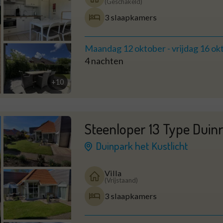
(Geschakeld)
3 slaapkamers
Maandag 12 oktober
-
vrijdag 16 ok
4 nachten
+10
Steenloper 13 Type Duin
Duinpark het Kustlicht
Villa
(Vrijstaand)
3 slaapkamers