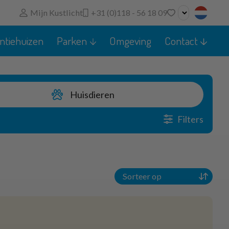
Mijn Kustlicht
+31 (0)118 - 56 18 09
Geen favorieten
ntiehuizen
Parken
Omgeving
Contact
U kunt zoekopdrachten, parken en huizen toevoegen
aan uw favorieten door op het
te klikken.
Favoriete huizen kunt u vergelijken.
Huisdieren
Filters