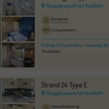
Bungalowpark het Kustlicht
Bungalow
(Vrijstaand)
3 slaapkamers
Vrijdag 25 september
-
maandag 28
3 nachten
+10
Strand 24 Type E
Bungalowpark het Kustlicht
Vakantiewoning