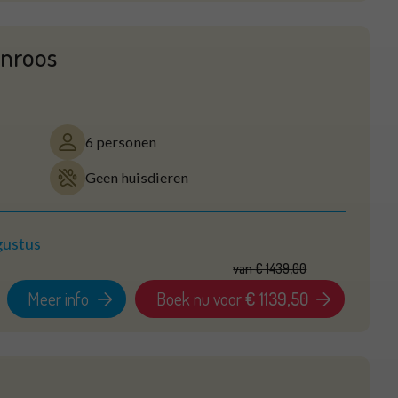
inroos
6 personen
Geen huisdieren
gustus
van
€ 1439,00
Meer info
Boek nu voor
€ 1139,50