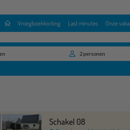
Vroegboekkorting
Last minutes
Onze vaka
en
2 personen
Schakel 08