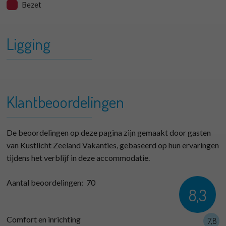
Bezet
Ligging
+
Branding 12 Type B
−
Klantbeoordelingen
De beoordelingen op deze pagina zijn gemaakt door gasten
van Kustlicht Zeeland Vakanties, gebaseerd op hun ervaringen
tijdens het verblijf in deze accommodatie.
Aantal beoordelingen:
70
8,3
Comfort en inrichting
7,8