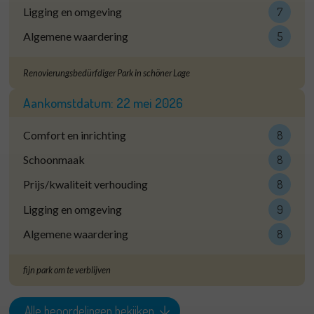
Ligging en omgeving
7
Algemene waardering
5
Renovierungsbedürfdiger Park in schöner Lage
Aankomstdatum:
22 mei 2026
Comfort en inrichting
8
Schoonmaak
8
Prijs/kwaliteit verhouding
8
Ligging en omgeving
9
Algemene waardering
8
fijn park om te verblijven
Alle beoordelingen bekijken