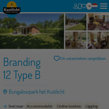
Geen favorieten
U kunt zoekopdrachten, parken en huizen toevoegen aan uw favorieten door op het
te klikken.
Favoriete huizen kunt u vergelijken.
+9
Branding
Dit vakantiehuis vergelijken
12 Type B
Bungalowpark het Kustlicht
Snel naar:
Accommodatie
Online boeken
Ligging