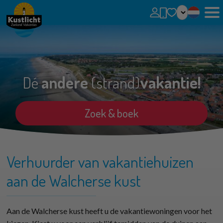
Geen favorieten
U kunt zoekopdrachten, parken en huizen toevoegen aan uw favorieten door op het
te klikken.
Favoriete huizen kunt u vergelijken.
Dé
andere
(strand)
vakantie!
Zoek & boek
Verhuurder van vakantiehuizen
aan de Walcherse kust
Aan de Walcherse kust heeft u de vakantiewoningen voor het