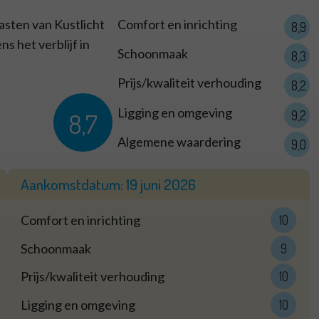
asten van Kustlicht
Comfort en inrichting
8,9
s het verblijf in
Schoonmaak
8,3
Prijs/kwaliteit verhouding
8,2
Ligging en omgeving
8,7
9,2
Algemene waardering
9,0
Aankomstdatum:
19 juni 2026
Comfort en inrichting
10
Schoonmaak
9
Prijs/kwaliteit verhouding
10
Ligging en omgeving
10