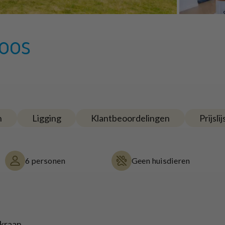
oos
n
Ligging
Klantbeoordelingen
Prijslij
6 personen
Geen huisdieren
kraan.