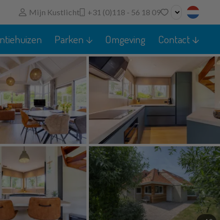
Mijn Kustlicht
+31 (0)118 - 56 18 09
Geen favorieten
ntiehuizen
Parken
Omgeving
Contact
U kunt zoekopdrachten, parken en huizen toevoegen
aan uw favorieten door op het
te klikken.
Favoriete huizen kunt u vergelijken.