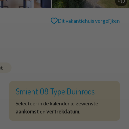
+10
Dit vakantiehuis vergelijken
st
Smient 08 Type Duinroos
Selecteer in de kalender je gewenste
aankomst
en
vertrekdatum
.