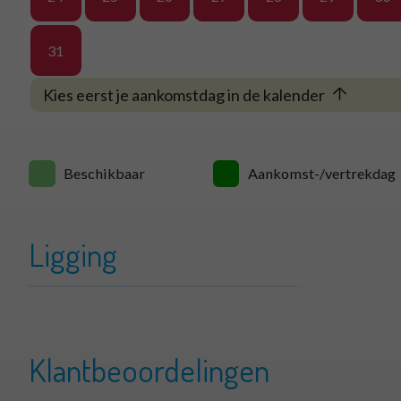
31
Kies eerst je aankomstdag in de kalender
Beschikbaar
Aankomst-/vertrekdag
Ligging
+
Smient 08 Ty
−
Klantbeoordelingen