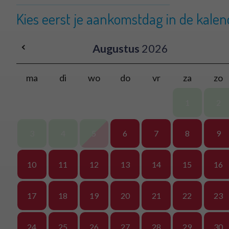
Kies eerst je aankomstdag in de kalen
Augustus
2026
ma
di
wo
do
vr
za
zo
1
2
3
4
5
6
7
8
9
10
11
12
13
14
15
16
17
18
19
20
21
22
23
24
25
26
27
28
29
30