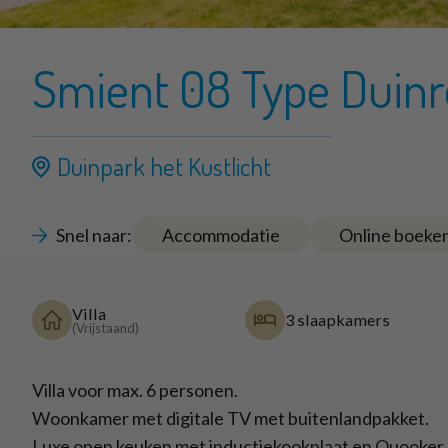
Smient 08 Type Duinr
Duinpark het Kustlicht
Snel naar:
Accommodatie
Online boeke
Villa
3 slaapkamers
(Vrijstaand)
Villa voor max. 6 personen.
Woonkamer met digitale TV met buitenlandpakket.
Luxe open keuken met inductiekookplaat en Quooker 