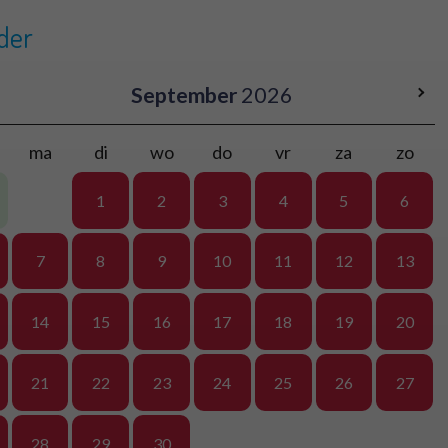
der
September
2026
ma
di
wo
do
vr
za
zo
1
2
3
4
5
6
7
8
9
10
11
12
13
14
15
16
17
18
19
20
21
22
23
24
25
26
27
28
29
30