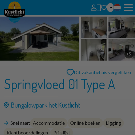
Geen favorieten
U kunt zoekopdrachten, parken en huizen toevoegen aan uw favorieten door op het
te klikken.
Favoriete huizen kunt u vergelijken.
+5
Dit vakantiehuis vergelijken
Springvloed 01 Type A
Bungalowpark het Kustlicht
Snel naar:
Accommodatie
Online boeken
Ligging
Klantbeoordelingen
Prijslijst