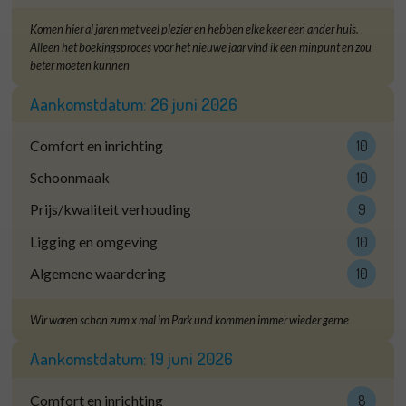
Komen hier al jaren met veel plezier en hebben elke keer een ander huis.
Alleen het boekingsproces voor het nieuwe jaar vind ik een minpunt en zou
beter moeten kunnen
Aankomstdatum:
26 juni 2026
Comfort en inrichting
10
Schoonmaak
10
Prijs/kwaliteit verhouding
9
Ligging en omgeving
10
Algemene waardering
10
Wir waren schon zum x mal im Park und kommen immer wieder gerne
Aankomstdatum:
19 juni 2026
Comfort en inrichting
8