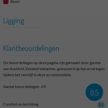
Bezet
Ligging
+
Springvloed 01 Type A
−
Klantbeoordelingen
De beoordelingen op deze pagina zijn gemaakt door gasten
van Kustlicht Zeeland Vakanties, gebaseerd op hun ervaringen
tijdens het verblijf in deze accommodatie.
Aantal beoordelingen:
69
8,5
Comfort en inrichting
8,2