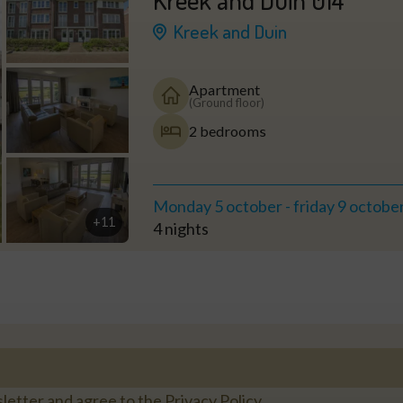
Kreek and Duin
Apartment
(Ground floor)
2 bedrooms
Monday 5 october
-
friday 9 octobe
+11
4 nights
wsletter and agree to the Privacy Policy