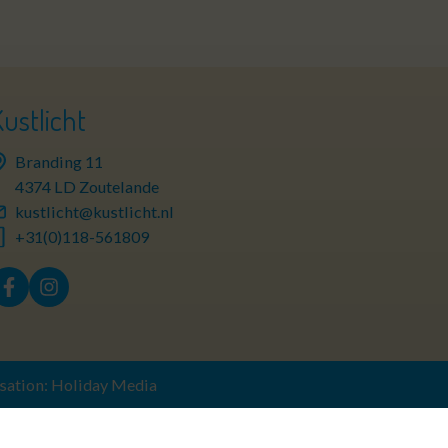
Kustlicht
Branding 11
4374 LD Zoutelande
kustlicht@kustlicht.nl
+31(0)118-561809
isation: Holiday Media