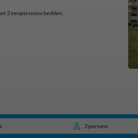
 met 2 eenpersoons bedden.
s
2 persons