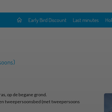
Early Bird Discount
Last minutes
Ho
soons)
ras, op de begane grond.
een tweepersoonsbed (met tweepersoons