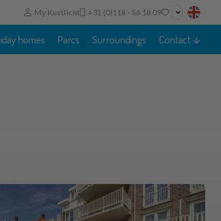
My Kustlicht
+31 (0)118 - 56 18 09
No favorites
liday homes
Parcs
Surroundings
Contact
You can add searches, parks and houses to your
favorites by clicking on the
.
You can compare favorite houses.