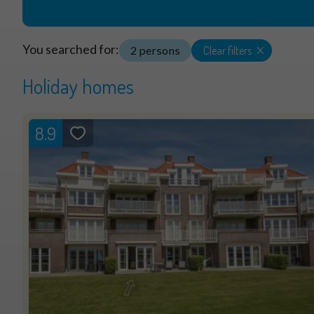
You searched for:
Clear filters
2 persons
Holiday homes
8.9