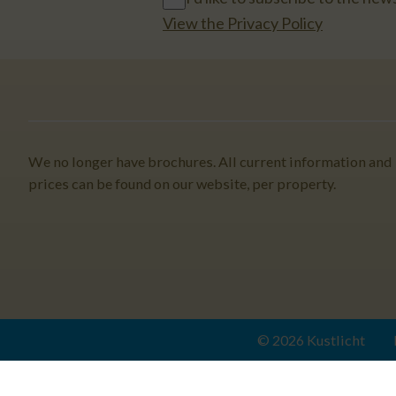
View the Privacy Policy
We no longer have brochures. All current information and
prices can be found on our website, per property.
© 2026 Kustlicht