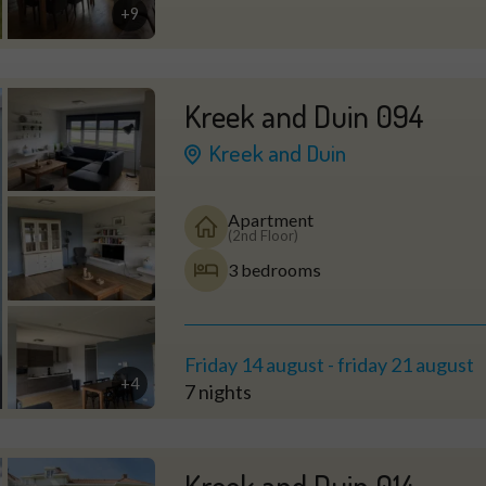
+9
Kreek and Duin 094
Kreek and Duin
Apartment
(2nd Floor)
3 bedrooms
Friday 14 august
-
friday 21 august
+4
7 nights
Kreek and Duin 014