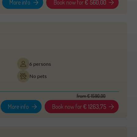
More info
Book now for
€ 560,00
6 persons
No pets
from
€ 1590,00
More info
Book now for
€ 1263,75