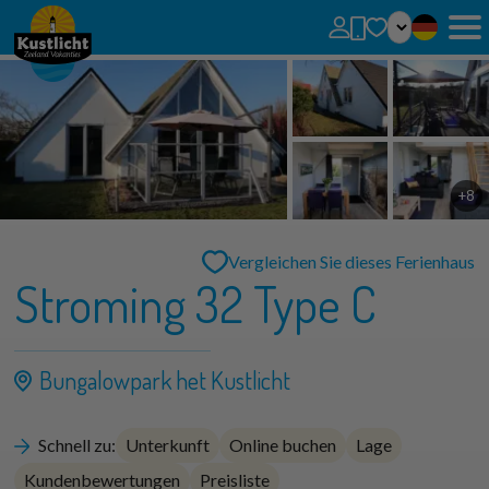
Keine Favoriten
Durch einen Klick auf das
können Sie Suchanfragen, Parks und Häuser zu Ihren
Favoriten hinzufügen.
Sie können Lieblingshäuser vergleichen.
+8
Vergleichen Sie dieses Ferienhaus
Stroming 32 Type C
Bungalowpark het Kustlicht
Schnell zu:
Unterkunft
Online buchen
Lage
Kundenbewertungen
Preisliste