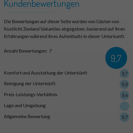
−
Kundenbewertungen
Die Bewertungen auf dieser Seite wurden von Gästen von
Kustlicht Zeeland Vakanties abgegeben, basierend auf ihren
Erfahrungen während ihres Aufenthalts in dieser Unterkunft.
Anzahl Bewertungen:
7
9,7
Komfort und Ausstattung der Unterkünft
9,7
Reinigung der Unterkünft
9,9
Preis-Leistungs-Verhältnis
9,4
Lage und Umgebung
10,0
Allgemeine Bewertung
9,7