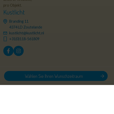
pro Objekt.
Kustlicht
Branding 11
4374 LD Zoutelande
kustlicht@kustlicht.nl
+31(0)118-561809
© 2026 Kustlicht
Privacy policy
Sitemap
Wählen Sie Ihren Wunschzeitraum
Mietvorschirften
Realisation: Holiday Media
Diese Webseite verwendet Cookies
Wir verwenden Cookies, um sicherzustellen, dass die Website
ordnungsgemäß funktioniert. Lesen Sie mehr über unsere