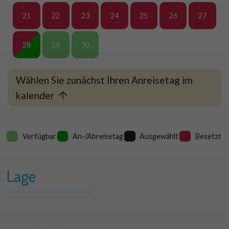
21
22
23
24
25
26
27
28
29
30
Wählen Sie zunächst Ihren Anreisetag im
kalender
Verfügbar
An-/Abreisetag
Ausgewählt
Besetzt
Lage
+
Stroming 32 Type C