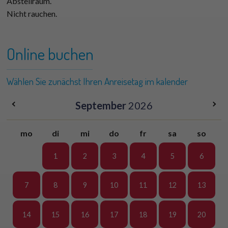
Abstellraum.
Nicht rauchen.
Online buchen
Wählen Sie zunächst Ihren Anreisetag im kalender
September
2026
mo
di
mi
do
fr
sa
so
1
2
3
4
5
6
7
8
9
10
11
12
13
14
15
16
17
18
19
20