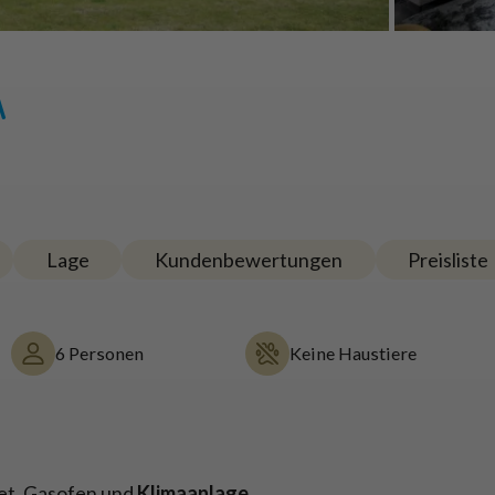
A
Lage
Kundenbewertungen
Preisliste
6 Personen
Keine Haustiere
et, Gasofen und
Klimaanlage.