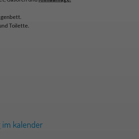
agenbett.
d Toilette.
 im kalender