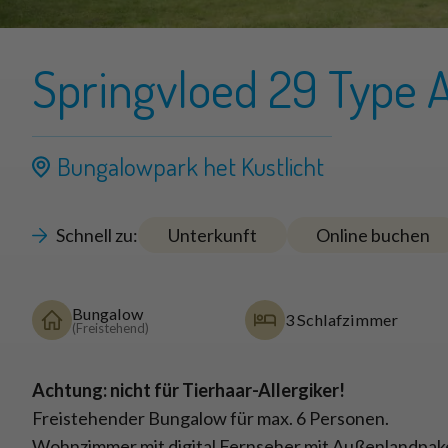
Springvloed 29 Type 
Bungalowpark het Kustlicht
Schnell zu:
Unterkunft
Online buchen
Bungalow
3 Schlafzimmer
(Freistehend)
Achtung: nicht für Tierhaar-Allergiker!
Freistehender Bungalow für max. 6 Personen.
Wohnzimmer mit digital Fernseher mit Außenlandpak