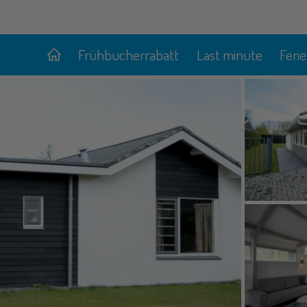
Frühbucherrabatt
Last minute
Feri