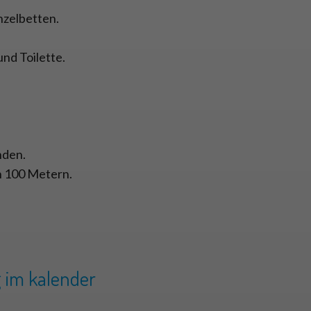
nzelbetten.
d Toilette.
nden.
on 100 Metern.
 im kalender