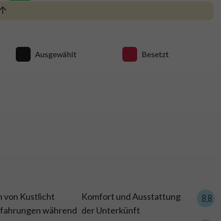
Ausgewählt
Besetzt
n 048
 von Kustlicht
Komfort und Ausstattung
8,8
Erfahrungen während
der Unterkünft