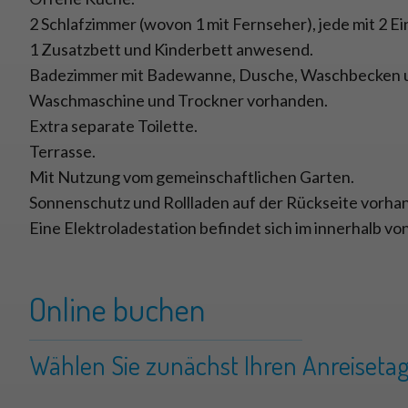
2 Schlafzimmer (wovon 1 mit Fernseher), jede mit 2 Ei
1 Zusatzbett und Kinderbett anwesend.
Badezimmer mit Badewanne, Dusche, Waschbecken un
Waschmaschine und Trockner vorhanden.
Extra separate Toilette.
Terrasse.
Mit Nutzung vom gemeinschaftlichen Garten.
Sonnenschutz und Rollladen auf der Rückseite vorha
Eine Elektroladestation befindet sich im innerhalb v
Online buchen
Wählen Sie zunächst Ihren Anreisetag