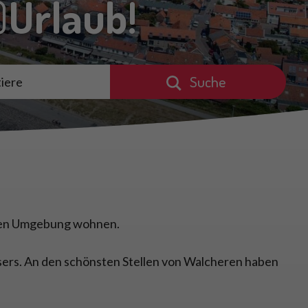
)
Urlaub!
Suche
iere
deten Umgebung wohnen.
sers. An den schönsten Stellen von Walcheren haben