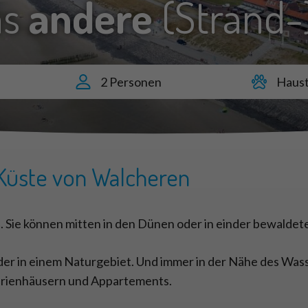
as
andere
(Strand-
2 Personen
Haust
Küste von Walcheren
l. Sie können mitten in den Dünen oder in einder bewal
der in einem Naturgebiet. Und immer in der Nähe des Was
Ferienhäusern und Appartements.